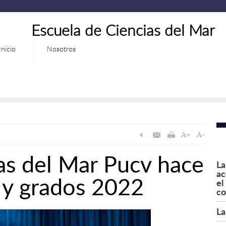
Escuela de Ciencias del Mar
Inicio
Nosotros
as del Mar Pucv hace
La
ac
s y grados 2022
el
co
La