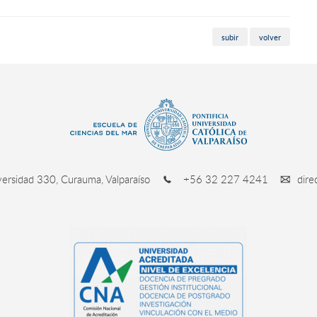
subir
volver
ersidad 330, Curauma, Valparaíso
+56 32 227 4241
dire