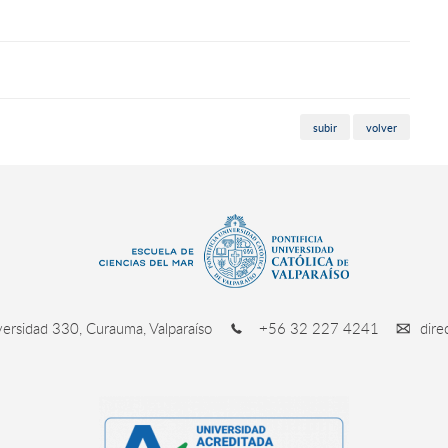
subir
volver
ersidad 330, Curauma, Valparaíso
+56 32 227 4241
dire