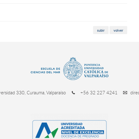
subir
volver
ersidad 330, Curauma, Valparaíso
+56 32 227 4241
dire