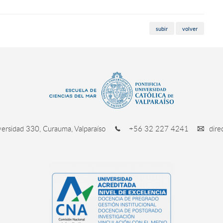
subir
volver
ersidad 330, Curauma, Valparaíso
+56 32 227 4241
dire