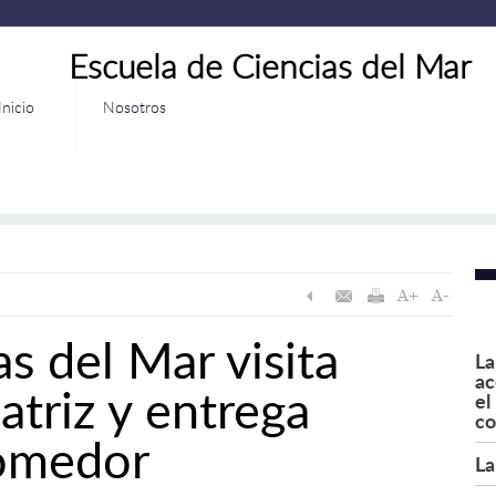
Escuela de Ciencias del Mar
Inicio
Nosotros
s del Mar visita
La
ac
triz y entrega
el
co
comedor
La