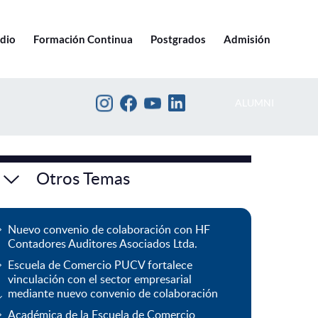
Ir a pucv.cl
edio
Formación Continua
Postgrados
Admisión
ALUMNI
Otros Temas
Nuevo convenio de colaboración con HF
Contadores Auditores Asociados Ltda.
Escuela de Comercio PUCV fortalece
vinculación con el sector empresarial
mediante nuevo convenio de colaboración
Académica de la Escuela de Comercio