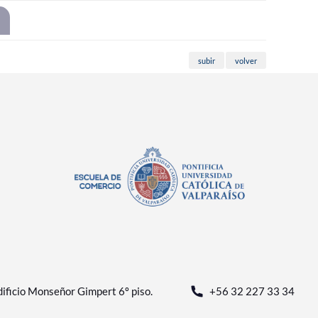
subir
volver
ificio Monseñor Gimpert 6º piso.
+56 32 227 33 34