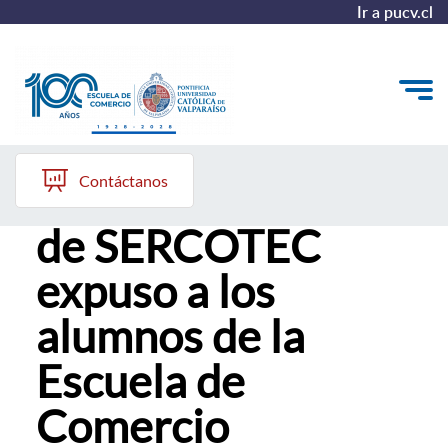
Ir a pucv.cl
Casa Central PUCV
Quiénes somos
Contáctanos
Director regional
Vinculación con el Medio
de SERCOTEC
Formación Continua
expuso a los
Postgrados
alumnos de la
Admisión
Escuela de
Comercio
ALUMNI