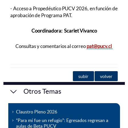
- Acceso a Propedéutico PUCV 2026, en función de
aprobación de Programa PAT.
Coordinadora:
Scarlet Vivanco
Consultas y comentarios al correo
pat@pucv.cl
subir
volver
Otros Temas
Claustro Pleno 2026
“Para mí fue un refugio”: Egresados regresan a
aulas de Beta PUCV