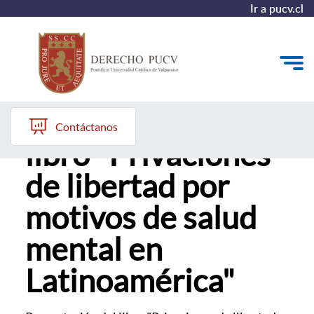
Ir a pucv.cl
Presentación del
Quiénes somos
Contáctanos
libro "Privaciones
Estudiantes y Admisión
de libertad por
Postgrados y Formación Continua
motivos de salud
Investigación y Biblioteca
mental en
Vinculación con el Medio y Alumni
Latinoamérica"