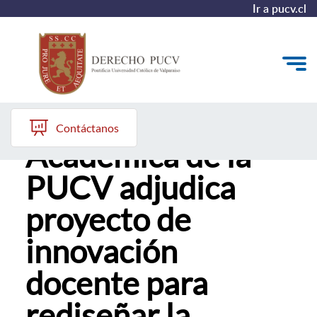
Ir a pucv.cl
Vicerrectoría
Quiénes somos
Contáctanos
Académica de la
Estudiantes y Admisión
PUCV adjudica
Postgrados y Formación Continua
proyecto de
Investigación y Biblioteca
innovación
Vinculación con el Medio y Alumni
docente para
rediseñar la