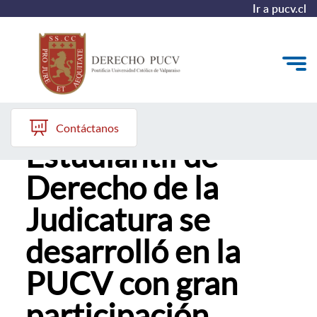
Ir a pucv.cl
XI Congreso
Quiénes somos
Contáctanos
Estudiantil de
Estudiantes y Admisión
Derecho de la
Postgrados y Formación Continua
Judicatura se
Investigación y Biblioteca
desarrolló en la
Vinculación con el Medio y Alumni
PUCV con gran
participación