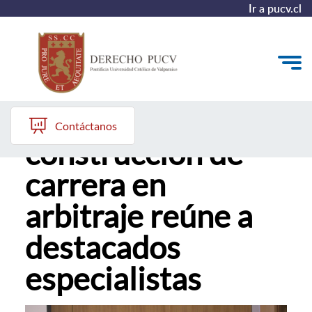
Ir a pucv.cl
Seminario sobre
Quiénes somos
Contáctanos
construcción de
Estudiantes y Admisión
carrera en
Postgrados y Formación Continua
arbitraje reúne a
Investigación y Biblioteca
destacados
Vinculación con el Medio y Alumni
especialistas