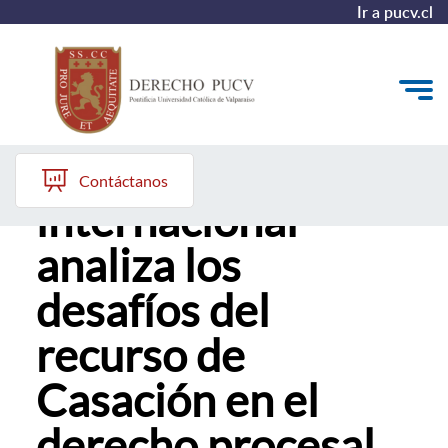
Ir a pucv.cl
Seminario
Quiénes somos
Contáctanos
internacional
Estudiantes y Admisión
analiza los
Postgrados y Formación Continua
desafíos del
Investigación y Biblioteca
recurso de
Vinculación con el Medio y Alumni
Casación en el
derecho procesal