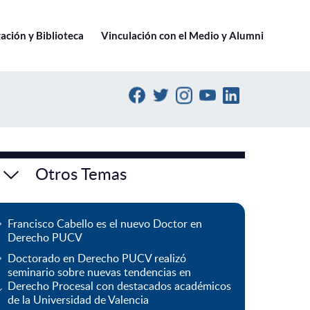
Ir a pucv.cl
ación y Biblioteca
Vinculación con el Medio y Alumni
Otros Temas
Francisco Cabello es el nuevo Doctor en
Derecho PUCV
Doctorado en Derecho PUCV realizó
seminario sobre nuevas tendencias en
Derecho Procesal con destacados académicos
de la Universidad de Valencia