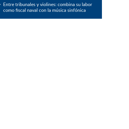
Entre tribunales y violines: combina su labor
como fiscal naval con la música sinfónica