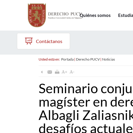
Quiénes somos
Estudi
Contáctanos
Usted está en:
Portada
|
Derecho PUCV
|
Noticias
Seminario conju
magíster en der
Albagli Zaliasni
desafíos actuales