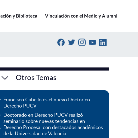
Ir a pucv.cl
ación y Biblioteca
Vinculación con el Medio y Alumni
Otros Temas
Francisco Cabello es el nuevo Doctor en
Derecho PUCV
Doctorado en Derecho PUCV realizó
seminario sobre nuevas tendencias en
Derecho Procesal con destacados académicos
de la Universidad de Valencia