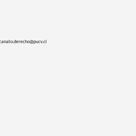
canato.derecho@pucv.cl