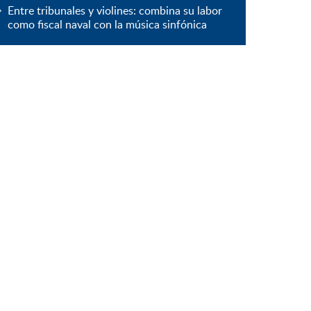
Entre tribunales y violines: combina su labor
como fiscal naval con la música sinfónica