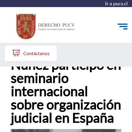
Ir a pucv.cl
Profesor Raúl
Quiénes somos
Contáctanos
Núñez participó en
Estudiantes y Admisión
seminario
Postgrados y Formación Continua
internacional
Investigación y Biblioteca
sobre organización
Vinculación con el Medio y Alumni
judicial en España