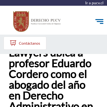
Ir a pucv.cl
Ranking Best
Quiénes somos
Contáctanos
Lawyers ubica a
Estudiantes y Admisión
profesor Eduardo
Postgrados y Formación Continua
Cordero como el
Investigación y Biblioteca
abogado del año
Vinculación con el Medio y Alumni
en Derecho
Administrativo en