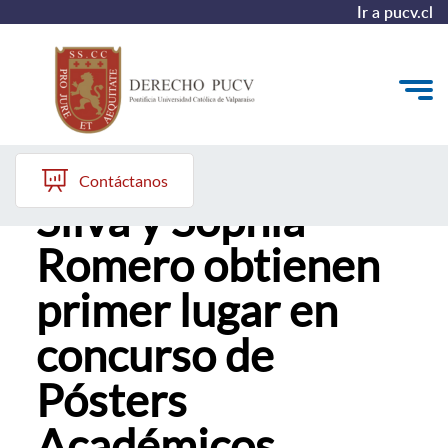
Ir a pucv.cl
Profesores Oscar
Quiénes somos
Contáctanos
Silva y Sophía
Estudiantes y Admisión
Romero obtienen
Postgrados y Formación Continua
primer lugar en
Investigación y Biblioteca
concurso de
Vinculación con el Medio y Alumni
Pósters
Académicos