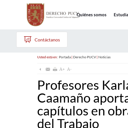
Quiénes somos
Estudi
Contáctanos
Usted está en:
Portada
|
Derecho PUCV
|
Noticias
Profesores Karl
Caamaño aporta
capítulos en ob
del Trabajo