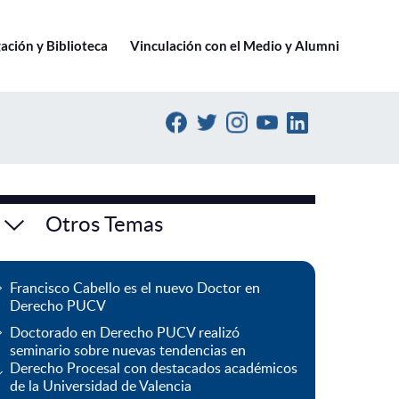
Ir a pucv.cl
ación y Biblioteca
Vinculación con el Medio y Alumni
Otros Temas
Francisco Cabello es el nuevo Doctor en
Derecho PUCV
Doctorado en Derecho PUCV realizó
seminario sobre nuevas tendencias en
Derecho Procesal con destacados académicos
de la Universidad de Valencia