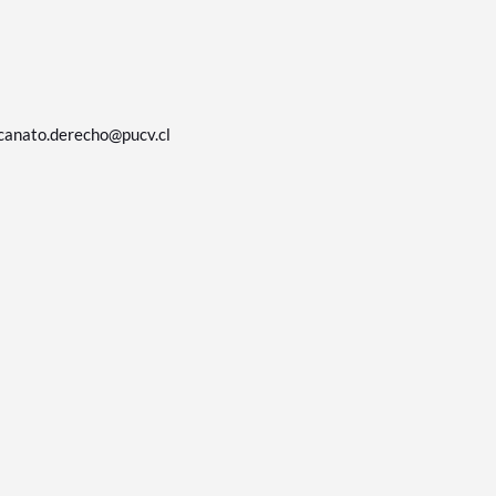
canato.derecho@pucv.cl