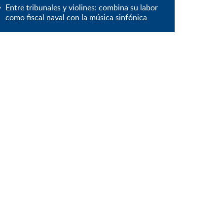
Entre tribunales y violines: combina su labor
como fiscal naval con la música sinfónica