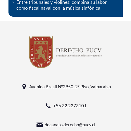
Entre tribunales y violines: combina su labor
como fiscal naval con la música sinfónica
Avenida Brasil N°2950, 2° Piso, Valparaíso
+56 32 2273101
decanato.derecho@pucv.cl