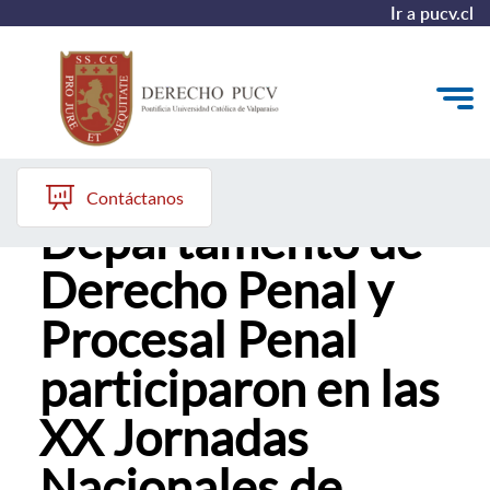
Ir a pucv.cl
Profesores del
Quiénes somos
Contáctanos
Departamento de
Estudiantes y Admisión
Derecho Penal y
Postgrados y Formación Continua
Procesal Penal
Investigación y Biblioteca
participaron en las
Vinculación con el Medio y Alumni
XX Jornadas
Nacionales de