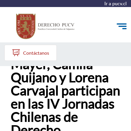
Ir a pucv.cl
Profesoras Laura
Quiénes somos
Contáctanos
Mayer, Camila
Estudiantes y Admisión
Quijano y Lorena
Postgrados y Formación Continua
Carvajal participan
Investigación y Biblioteca
en las IV Jornadas
Vinculación con el Medio y Alumni
Chilenas de
Derecho