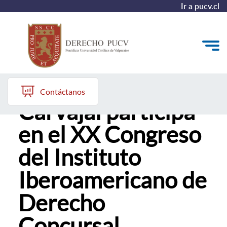
Ir a pucv.cl
Profesora Lorena
Quiénes somos
Contáctanos
Carvajal participa
Estudiantes y Admisión
en el XX Congreso
Postgrados y Formación Continua
del Instituto
Investigación y Biblioteca
Iberoamericano de
Vinculación con el Medio y Alumni
Derecho
Concursal.