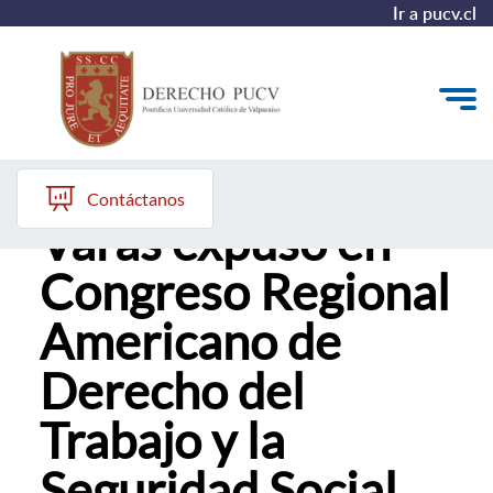
Ir a pucv.cl
Profesora Karla
Quiénes somos
Contáctanos
Varas expuso en
Estudiantes y Admisión
Congreso Regional
Postgrados y Formación Continua
Americano de
Investigación y Biblioteca
Derecho del
Vinculación con el Medio y Alumni
Trabajo y la
Seguridad Social