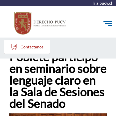
Ir a pucv.cl
Profesora Claudia
Quiénes somos
Contáctanos
Poblete participó
Estudiantes y Admisión
en seminario sobre
Postgrados y Formación Continua
lenguaje claro en
Investigación y Biblioteca
la Sala de Sesiones
Vinculación con el Medio y Alumni
del Senado