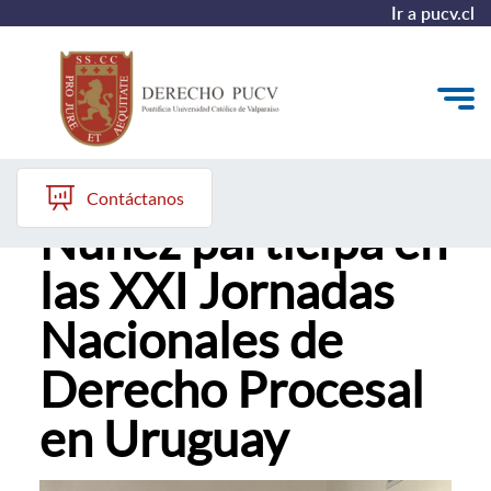
Ir a pucv.cl
Profesor Raúl
Quiénes somos
Contáctanos
Núñez participa en
Estudiantes y Admisión
las XXI Jornadas
Postgrados y Formación Continua
Nacionales de
Investigación y Biblioteca
Derecho Procesal
Vinculación con el Medio y Alumni
en Uruguay