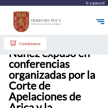
Ir a pucv.cl
Profesor Raúl
Quiénes somos
Contáctanos
Núñez expuso en
Estudiantes y Admisión
conferencias
Postgrados y Formación Continua
organizadas por la
Investigación y Biblioteca
Corte de
Vinculación con el Medio y Alumni
Apelaciones de
Arica y la