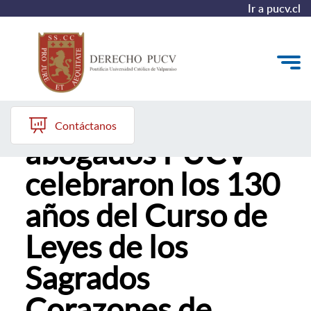
Ir a pucv.cl
Más de 450
Quiénes somos
Contáctanos
abogados PUCV
Estudiantes y Admisión
celebraron los 130
Postgrados y Formación Continua
años del Curso de
Investigación y Biblioteca
Leyes de los
Vinculación con el Medio y Alumni
Sagrados
Corazones de