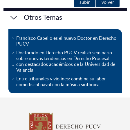
subir
volver
Otros Temas
Francisco Cabello es el nuevo Doctor en Derecho
PUCV
Doctorado en Derecho PUCV realizó seminario
sobre nuevas tendencias en Derecho Procesal
con destacados académicos de la Universidad de
Valencia
Entre tribunales y violines: combina su labor
como fiscal naval con la música sinfónica