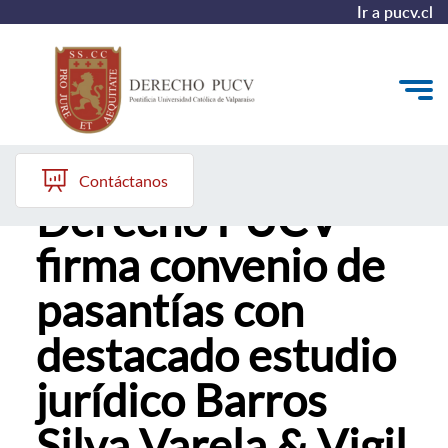
Ir a pucv.cl
Facultad de
Quiénes somos
Contáctanos
Derecho PUCV
Estudiantes y Admisión
firma convenio de
Postgrados y Formación Continua
pasantías con
Investigación y Biblioteca
destacado estudio
Vinculación con el Medio y Alumni
jurídico Barros
Silva Varela & Vigil