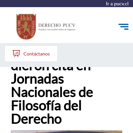
Ir a pucv.cl
Especialistas se
Quiénes somos
Contáctanos
dieron cita en
Estudiantes y Admisión
Jornadas
Postgrados y Formación Continua
Nacionales de
Investigación y Biblioteca
Filosofía del
Vinculación con el Medio y Alumni
Derecho