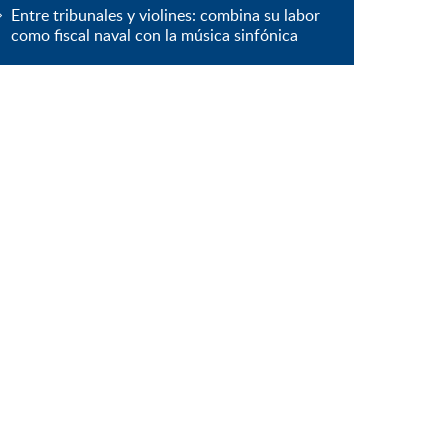
Entre tribunales y violines: combina su labor
como fiscal naval con la música sinfónica