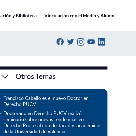
Ir a pucv.cl
ación y Biblioteca
Vinculación con el Medio y Alumni
Otros Temas
Francisco Cabello es el nuevo Doctor en
Derecho PUCV
Doctorado en Derecho PUCV realizó
seminario sobre nuevas tendencias en
Derecho Procesal con destacados académicos
de la Universidad de Valencia