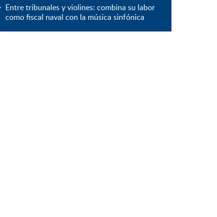
Entre tribunales y violines: combina su labor
como fiscal naval con la música sinfónica