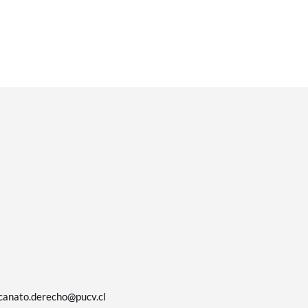
canato.derecho@pucv.cl