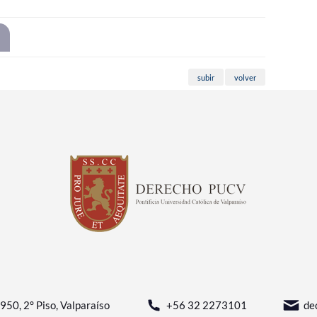
subir
volver
950, 2° Piso, Valparaíso
+56 32 2273101
de