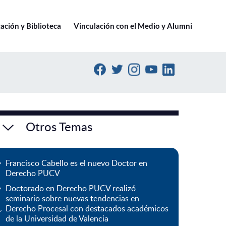
Ir a pucv.cl
ación y Biblioteca
Vinculación con el Medio y Alumni
Otros Temas
Francisco Cabello es el nuevo Doctor en
Derecho PUCV
Doctorado en Derecho PUCV realizó
seminario sobre nuevas tendencias en
Derecho Procesal con destacados académicos
de la Universidad de Valencia