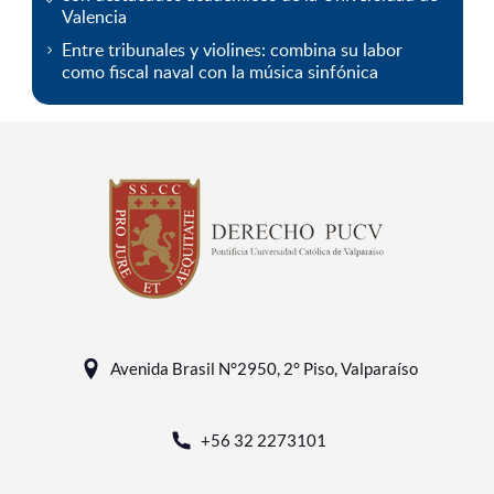
Valencia
Entre tribunales y violines: combina su labor
como fiscal naval con la música sinfónica
Avenida Brasil N°2950, 2° Piso, Valparaíso
+56 32 2273101