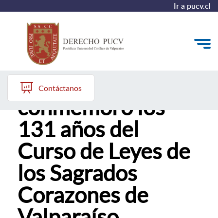
Ir a pucv.cl
Derecho PUCV
Quiénes somos
Contáctanos
conmemoró los
Estudiantes y Admisión
131 años del
Postgrados y Formación Continua
Curso de Leyes de
Investigación y Biblioteca
los Sagrados
Vinculación con el Medio y Alumni
Corazones de
Valparaíso