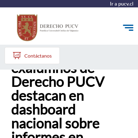
Ir a pucv.cl
Académicos y
Quiénes somos
Contáctanos
exalumnos de
Estudiantes y Admisión
Derecho PUCV
Postgrados y Formación Continua
destacan en
Investigación y Biblioteca
dashboard
Vinculación con el Medio y Alumni
nacional sobre
informes en