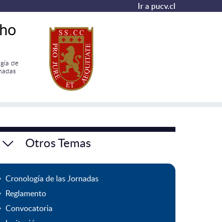
Ir a pucv.cl
cho
gía de
rnadas
Otros Temas
Cronología de las Jornadas
Reglamento
Convocatoria