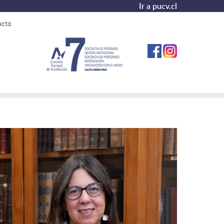
Ir a pucv.cl
acto