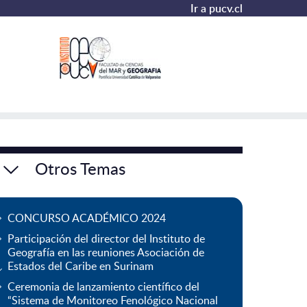
Ir a pucv.cl
Otros Temas
CONCURSO ACADÉMICO 2024
Participación del director del Instituto de
Geografía en las reuniones Asociación de
Estados del Caribe en Surinam
Ceremonia de lanzamiento científico del
“Sistema de Monitoreo Fenológico Nacional