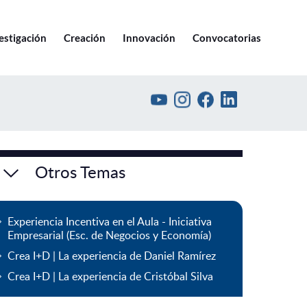
Ir a pucv.cl
estigación
Creación
Innovación
Convocatorias
Otros Temas
Experiencia Incentiva en el Aula - Iniciativa
Empresarial (Esc. de Negocios y Economía)
Crea I+D | La experiencia de Daniel Ramírez
Crea I+D | La experiencia de Cristóbal Silva