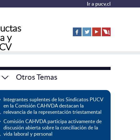
Ir a pucv.cl
uctas
a y
UCV
Otros Temas
Integrantes suplentes de los Sindicatos PUCV
en la Comisión CAHVDA destacan la
relevancia de la representación triestamental
Comisión CAHVDA participa activamente de
discusión abierta sobre la conciliación de la
vida laboral y personal