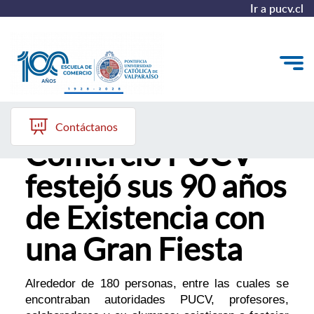
Ir a pucv.cl
Escuela de
Quiénes somos
Contáctanos
Comercio PUCV
Vinculación con el Medio
festejó sus 90 años
Formación Continua
de Existencia con
Postgrados
una Gran Fiesta
Admisión
Alrededor de 180 personas, entre las cuales se
ALUMNI
encontraban autoridades PUCV, profesores,