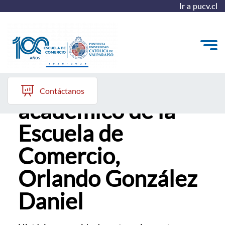
Ir a pucv.cl
Fallece ex
Quiénes somos
Contáctanos
académico de la
Vinculación con el Medio
Escuela de
Formación Continua
Comercio,
Postgrados
Orlando González
Admisión
Daniel
ALUMNI