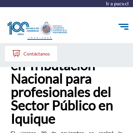
Ir a pucv.cl
Cierre Diplomado
Quiénes somos
Contáctanos
en Tributación
Vinculación con el Medio
Nacional para
Formación Continua
profesionales del
Postgrados
Sector Público en
Admisión
Iquique
ALUMNI