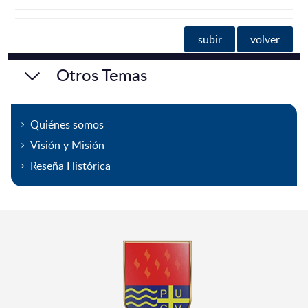
subir
volver
Otros Temas
Quiénes somos
Visión y Misión
Reseña Histórica