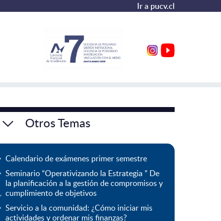
Ir a pucv.cl
Otros Temas
Calendario de exámenes primer semestre
Seminario “Operativizando la Estrategia ” De
la planificación a la gestión de compromisos y
cumplimiento de objetivos
Servicio a la comunidad: ¿Cómo iniciar mis
actividades y ordenar mis finanzas?