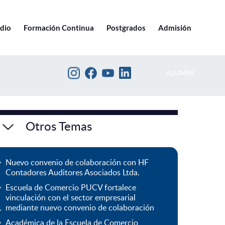
Ir a pucv.cl
edio
Formación Continua
Postgrados
Admisión
ALUMNI
Otros Temas
Nuevo convenio de colaboración con HF
Contadores Auditores Asociados Ltda.
Escuela de Comercio PUCV fortalece
vinculación con el sector empresarial
mediante nuevo convenio de colaboración
Académica de la Escuela de Comercio