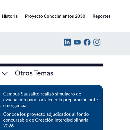
Ir a pucv.cl
Historia
Proyecto Conocimientos 2030
Reportes
Otros Temas
Campus Sausalito realizó simulacro de
evacuación para fortalecer la preparación ante
emergencias
Conoce los proyecto adjudicados al fondo
concursable de Creación Interdisciplinaria
2026