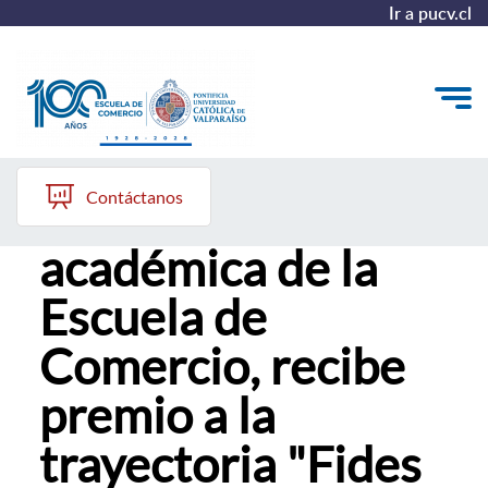
Ir a pucv.cl
Casa Central PUCV
Quiénes somos
Contáctanos
Berta Silva,
Vinculación con el Medio
académica de la
Formación Continua
Escuela de
Postgrados
Comercio, recibe
Admisión
premio a la
trayectoria "Fides
ALUMNI