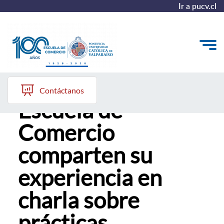
Ir a pucv.cl
Ayudantes/as de la
Quiénes somos
Contáctanos
Escuela de
Vinculación con el Medio
Comercio
Formación Continua
comparten su
Postgrados
experiencia en
Admisión
charla sobre
ALUMNI
prácticas