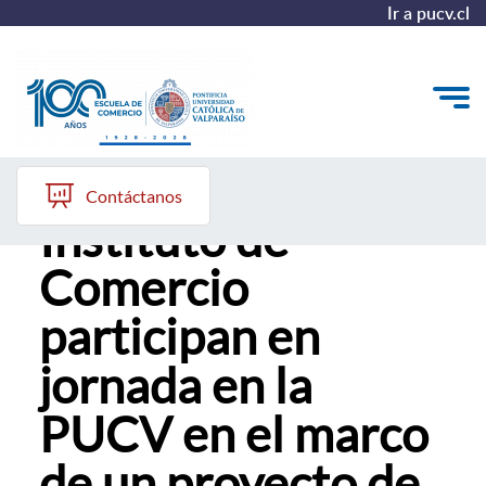
Ir a pucv.cl
Alumnos/as del
Quiénes somos
Contáctanos
Instituto de
Vinculación con el Medio
Comercio
Formación Continua
participan en
Postgrados
jornada en la
Admisión
PUCV en el marco
ALUMNI
de un proyecto de