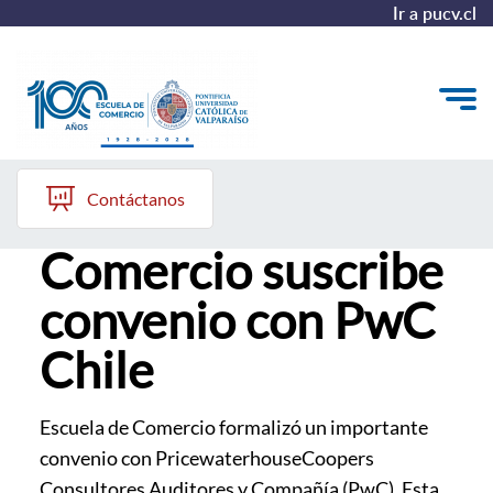
Ir a pucv.cl
Escuela de Comercio
Quiénes somos
Contáctanos
Escuela de
Vinculación con el Medio
Comercio suscribe
Formación Continua
convenio con PwC
Postgrados
Chile
Admisión
Escuela de Comercio formalizó un importante
convenio con PricewaterhouseCoopers
ALUMNI
Consultores Auditores y Compañía (PwC). Esta