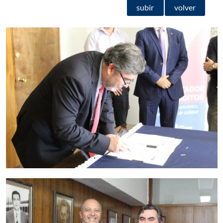
subir
volver