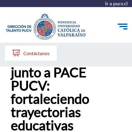
Ir a pucv.cl
27 de enero, 2026
Quiénes somos
Contáctanos
Admisión 2026
Nuestros Programas
junto a PACE
Investigación
PUCV:
Recursos
fortaleciendo
trayectorias
educativas