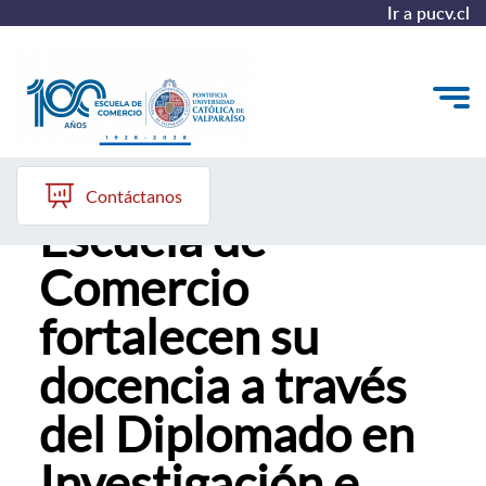
Ir a pucv.cl
Académicos de la
Quiénes somos
Contáctanos
Escuela de
Vinculación con el Medio
Comercio
Formación Continua
fortalecen su
Postgrados
docencia a través
Admisión
del Diplomado en
ALUMNI
Investigación e